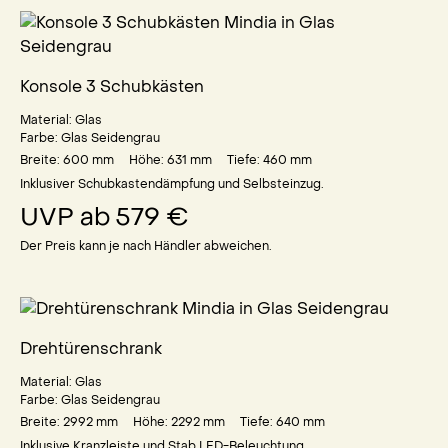
Konsole 3 Schubkästen
Material:
Glas
Farbe:
Glas Seidengrau
Breite: 600
mm
Höhe: 631
mm
Tiefe: 460
mm
Inklusiver Schubkastendämpfung und Selbsteinzug.
UVP ab
579 €
Der Preis kann je nach Händler abweichen.
Drehtürenschrank
Material:
Glas
Farbe:
Glas Seidengrau
Breite: 2992
mm
Höhe: 2292
mm
Tiefe: 640
mm
Inklusive Kranzleiste und Stab LED-Beleuchtung.