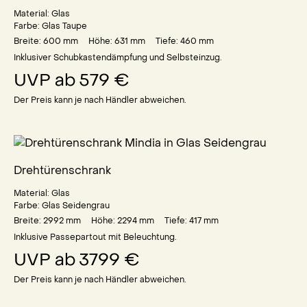
Material:
Glas
Farbe:
Glas Taupe
Breite: 600
mm
Höhe: 631
mm
Tiefe: 460
mm
Inklusiver Schubkastendämpfung und Selbsteinzug.
UVP ab
579 €
Der Preis kann je nach Händler abweichen.
Drehtürenschrank
Material:
Glas
Farbe:
Glas Seidengrau
Breite: 2992
mm
Höhe: 2294
mm
Tiefe: 417
mm
Inklusive Passepartout mit Beleuchtung.
UVP ab
3799 €
Der Preis kann je nach Händler abweichen.