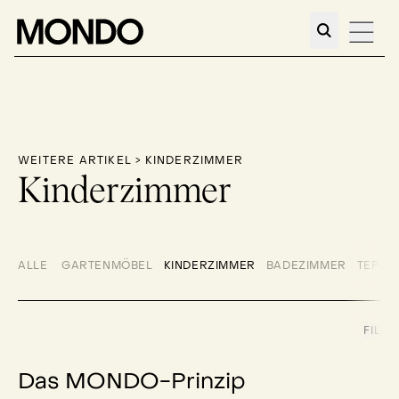
WEITERE ARTIKEL
> KINDERZIMMER
Kinderzimmer
ALLE
GARTENMÖBEL
KINDERZIMMER
BADEZIMMER
TEPPI
FILTE
Das MONDO-Prinzip