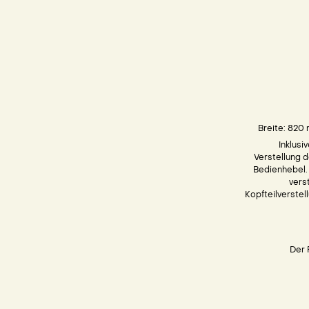
Breite: 820
Inklusi
Verstellung 
Bedienhebel. 
vers
Kopfteilverstell
Der 