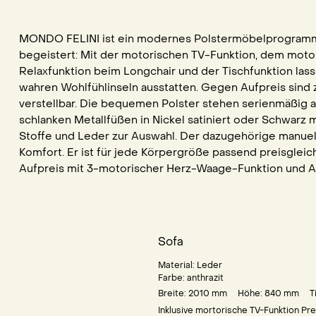
MONDO FELINI ist ein modernes Polstermöbelprogramm,
begeistert: Mit der motorischen TV-Funktion, dem motor
Relaxfunktion beim Longchair und der Tischfunktion las
wahren Wohlfühlinseln ausstatten. Gegen Aufpreis sind
verstellbar. Die bequemen Polster stehen serienmäßig a
schlanken Metallfüßen in Nickel satiniert oder Schwarz 
Stoffe und Leder zur Auswahl. Der dazugehörige manuell
Komfort. Er ist für jede Körpergröße passend preisglei
Aufpreis mit 3-motorischer Herz-Waage-Funktion und Au
Sofa
Material:
Leder
Farbe:
anthrazit
Breite: 2010
mm
Höhe: 840
mm
T
Inklusive mortorische TV-Funktion Pr