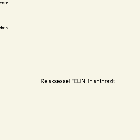
pbare
chen.