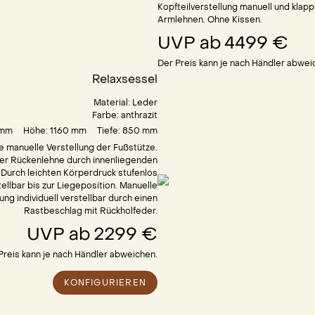
Kopfteilverstellung manuell und klap
Armlehnen. Ohne Kissen.
UVP ab
4499 €
Der Preis kann je nach Händler abwei
Relaxsessel
Material:
Leder
Farbe:
anthrazit
mm
Höhe: 1160
mm
Tiefe: 850
mm
ve manuelle Verstellung der Fußstütze.
der Rückenlehne durch innenliegenden
Durch leichten Körperdruck stufenlos
tellbar bis zur Liegeposition. Manuelle
ung individuell verstellbar durch einen
Rastbeschlag mit Rückholfeder.
UVP ab
2299 €
Preis kann je nach Händler abweichen.
KONFIGURIEREN