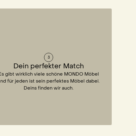
3
Dein perfekter Match
Es gibt wirklich viele schöne MONDO Möbel
nd für jeden ist sein perfektes Möbel dabei.
Deins finden wir auch.