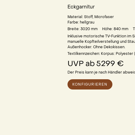
Eckgarnitur
Material:
Stoff, Microfaser
Farbe:
hellgrau
Breite: 3020
mm
Höhe: 840
mm
T
Inklusive motorische TV-Funktion im S
manuelle Kopfteilverstellung und Sta
Außenhocker. Ohne Dekokissen.
Textilkennzeichen: Korpus: Polyester
UVP ab
5299 €
Der Preis kann je nach Händler abwei
KONFIGURIEREN