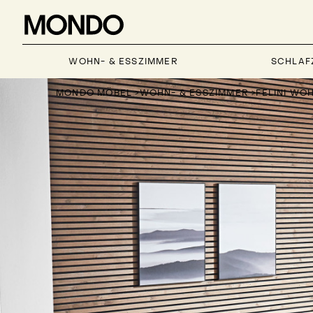
WOHN- & ESSZIMMER
SCHLAF
MONDO MÖBEL
>
WOHN- & ESSZIMMER
>
FELINI WO