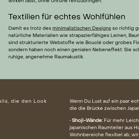
wirken lässt, ohne Unruhe reinzubringen.
Textilien für echtes Wohlfühlen
Damit es trotz des
minimalistischen Designs
so richtig g
natürliche Materialien wie strapazierfähiges Leinen, Ba
sind strukturierte Webstoffe wie Bouclé oder grobes Fl
sondern haben noch einen genialen Nebeneffekt: Sie sch
ruhige, angenehme Raumakustik.
ils, die den Look
Wenn Du Lust auf ein paar ech
die die Brücke zwischen Japa
• Shoji-Wände:
Für mehr Leicht
japanischen Raumteiler aus Ho
Wohnbereiche flexibel ab, wi