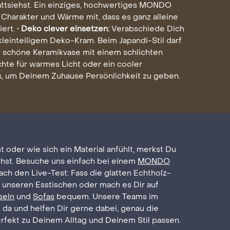
sattsiehst. Ein einziges, hochwertiges MONDO
 Charakter und Wärme mit, dass es ganz alleine
iert.
• Deko clever einsetzen:
Verabschiede Dich
kleinteiligem Deko-Kram. Beim Japandi-Stil darf
ine schöne Keramikvase mit einem schlichten
chte für warmes Licht oder ein cooler
s, um Deinem Zuhause Persönlichkeit zu geben.
st oder wie sich ein Material anfühlt, merkst Du
ehst. Besuche uns einfach bei einem
MONDO
ch den Live-Test: Fass die glatten Echtholz-
n unseren Esstischen oder mach es Dir auf
seln
und
Sofas
bequem. Unsere Teams im
h da und helfen Dir gerne dabei, genau die
rfekt zu Deinem Alltag und Deinem Stil passen.