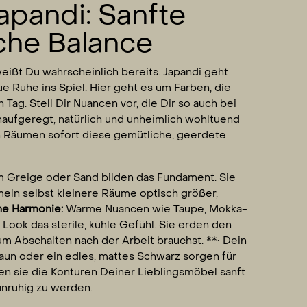
apandi: Sanfte
sche Balance
ißt Du wahrscheinlich bereits. Japandi geht
e Ruhe ins Spiel. Hier geht es um Farben, die
Tag. Stell Dir Nuancen vor, die Dir so auch bei
ufgeregt, natürlich und unheimlich wohltuend
nen Räumen sofort diese gemütliche, geerdete
em Greige oder Sand bilden das Fundament. Sie
meln selbst kleinere Räume optisch größer,
ne Harmonie:
Warme Nuancen wie Taupe, Mokka-
Look das sterile, kühle Gefühl. Sie erden den
m Abschalten nach der Arbeit brauchst. **• Dein
raun oder ein edles, mattes Schwarz sorgen für
nen sie die Konturen Deiner Lieblingsmöbel sanft
nruhig zu werden.