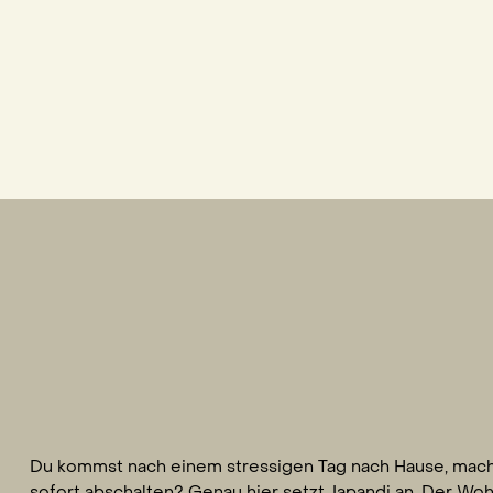
Du kommst nach einem stressigen Tag nach Hause, machst 
sofort abschalten? Genau hier setzt Japandi an. Der Wo