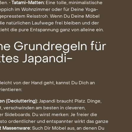
eßen.
• Tatami-Matten:
Eine tolle, minimalistische
Teppich im Wohnzimmer oder für Deine Yoga-
 gepresstem Reisstroh. Wenn Du Deine Möbel
die natürlichen Laufwege frei bleiben und der
zieht die pure Entspannung ganz von alleine ein.
he Grundregeln für
ktes Japandi-
 leicht von der Hand geht, kannst Du Dich an
rientieren:
n (Decluttering):
Japandi braucht Platz. Dinge,
t, verschwinden am besten in cleveren,
 Sideboards. Du wirst merken: Je freier die
sto ordentlicher und entspannter wirkt das ganze
tt Massenware:
Such Dir Möbel aus, an denen Du