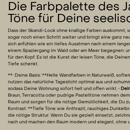
Die Farbpalette des J
Töne für Deine seeli
Dass der Skandi-Look ohne knallige Farben auskommt, we
sogar noch einen Schritt weiter und bringt eine ganz neu
sich anfühlen wie ein tiefes Ausatmen nach einem langen 
einem Spaziergang im Wald oder am Meer begegnen: una
für den Kopf. Es ist die Kunst der leisen Töne, die Dei
Tiefe schenkt.
**• Deine Basis: **Helle Wandfarben in Naturweiß, soft
nutzen das natürliche Tageslicht optimal aus und schum
sodass Deine Wohnung sofort hell und offen wirkt.
• Dei
Braun, Terracotta oder pudrige Pastelltöne nehmen dem 
Raum und sorgen für die nötige Gemütlichkeit, die Du zu
Kontrast: **Tiefe Töne wie Anthrazit, rauchiges Dunkelb
die nötige Struktur. Wenn Du sie gezielt einsetzt, zeich
nach und machen den Raum modern und elegant, ohne u