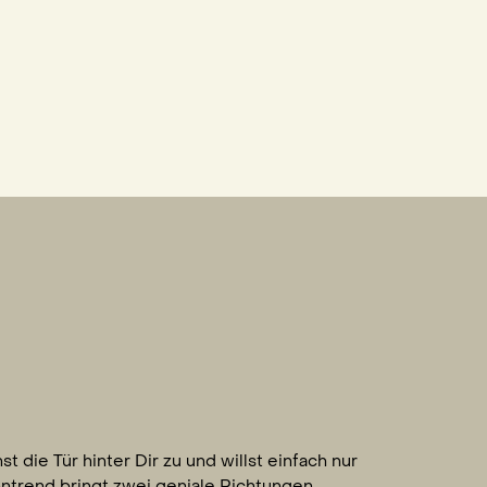
die Tür hinter Dir zu und willst einfach nur
hntrend bringt zwei geniale Richtungen